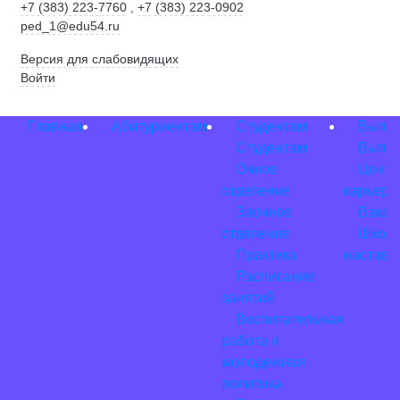
+7 (383) 223-7760
,
+7 (383) 223-0902
ped_1@edu54.ru
Версия для слабовидящих
Войти
Главная
Абитуриентам
Студентам
Выпус
Студентам
Выпус
Очное
Центр
отделение
карьеры
Заочное
Вакан
отделение
Школ
Практика
наставн
Расписание
занятий
Воспитательная
работа и
молодежная
политика