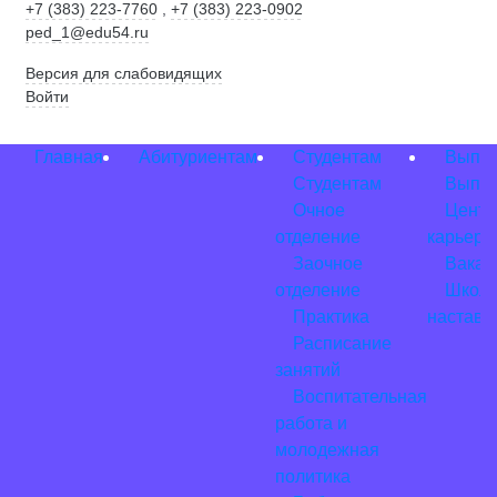
+7 (383) 223-7760
,
+7 (383) 223-0902
ped_1@edu54.ru
Версия для слабовидящих
Войти
Главная
Абитуриентам
Студентам
Выпус
Студентам
Выпус
Очное
Центр
отделение
карьеры
Заочное
Вакан
отделение
Школ
Практика
наставн
Расписание
занятий
Воспитательная
работа и
молодежная
политика