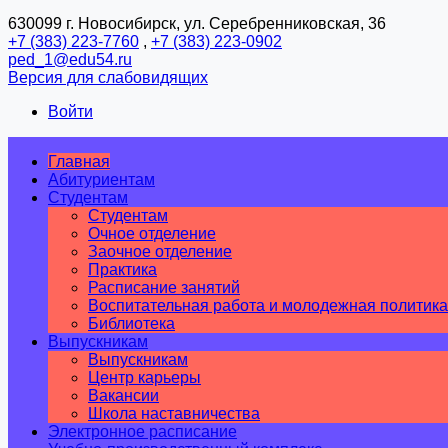
630099 г. Новосибирск, ул. Серебренниковская, 36
+7 (383) 223-7760
,
+7 (383) 223-0902
ped_1@edu54.ru
Версия для слабовидящих
Войти
Главная
Абитуриентам
Студентам
Студентам
Очное отделение
Заочное отделение
Практика
Расписание занятий
Воспитательная работа и молодежная политика
Библиотека
Выпускникам
Выпускникам
Центр карьеры
Вакансии
Школа наставничества
Электронное расписание