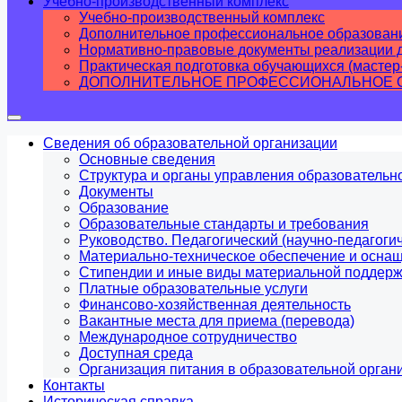
Учебно-производственный комплекс
Учебно-производственный комплекс
Дополнительное профессиональное образован
Нормативно-правовые документы реализации д
Практическая подготовка обучающихся (мастер
ДОПОЛНИТЕЛЬНОЕ ПРОФЕССИОНАЛЬНОЕ ОБ
Сведения об образовательной организации
Основные сведения
Структура и органы управления образовательн
Документы
Образование
Образовательные стандарты и требования
Руководство. Педагогический (научно-педагогич
Материально-техническое обеспечение и оснащ
Стипендии и иные виды материальной поддерж
Платные образовательные услуги
Финансово-хозяйственная деятельность
Вакантные места для приема (перевода)
Международное сотрудничество
Доступная среда
Организация питания в образовательной орган
Контакты
Историческая справка