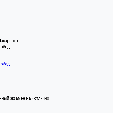
Макаренко
побед!
побед!
ный экзамен на «отлично»!