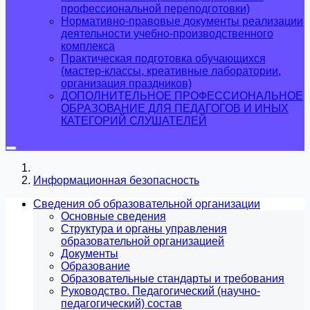
профессиональной переподготовки)
Нормативно-правовые документы реализации
деятельности учебно-производственного
комплекса
Практическая подготовка обучающихся
(мастер-классы, креативные лаборатории,
организация праздников)
ДОПОЛНИТЕЛЬНОЕ ПРОФЕССИОНАЛЬНОЕ
ОБРАЗОВАНИЕ ДЛЯ ПЕДАГОГОВ И ИНЫХ
КАТЕГОРИЙ СЛУШАТЕЛЕЙ
Информационная безопасность
Сведения об образовательной организации
Основные сведения
Структура и органы управления
образовательной организацией
Документы
Образование
Образовательные стандарты и требования
Руководство. Педагогический (научно-
педагогический) состав