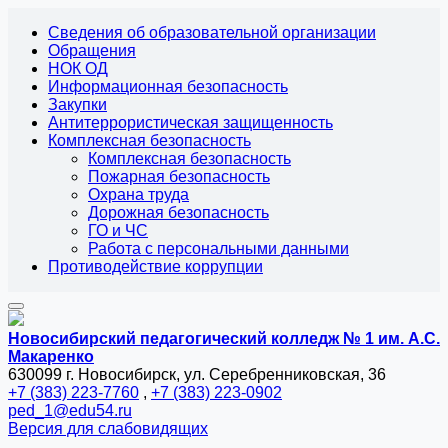
Сведения об образовательной организации
Обращения
НОК ОД
Информационная безопасность
Закупки
Антитеррористическая защищенность
Комплексная безопасность
Комплексная безопасность
Пожарная безопасность
Охрана труда
Дорожная безопасность
ГО и ЧС
Работа с персональными данными
Противодействие коррупции
Новосибирский педагогический колледж № 1
им. А.С.
Макаренко
630099 г. Новосибирск, ул. Серебренниковская, 36
+7 (383) 223-7760
,
+7 (383) 223-0902
ped_1@edu54.ru
Версия для слабовидящих