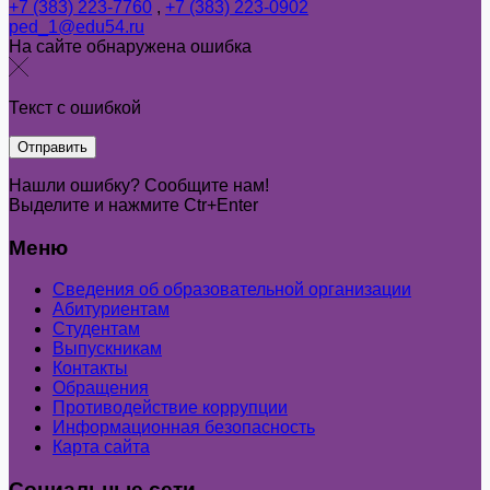
+7 (383) 223-7760
,
+7 (383) 223-0902
ped_1@edu54.ru
На сайте обнаружена ошибка
Текст с ошибкой
Нашли ошибку? Сообщите нам!
Выделите и нажмите Ctr+Enter
Меню
Сведения об образовательной организации
Абитуриентам
Студентам
Выпускникам
Контакты
Обращения
Противодействие коррупции
Информационная безопасность
Карта сайта
Социальные сети