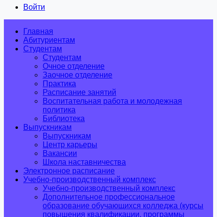
Войти
Главная
Абитуриентам
Студентам
Студентам
Очное отделение
Заочное отделение
Практика
Расписание занятий
Воспитательная работа и молодежная
политика
Библиотека
Выпускникам
Выпускникам
Центр карьеры
Вакансии
Школа наставничества
Электронное расписание
Учебно-производственный комплекс
Учебно-производственный комплекс
Дополнительное профессиональное
образование обучающихся колледжа (курсы
повышения квалификации, программы