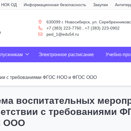
НОК ОД
Информационная безопасность
Закупки
Антитер
630099 г. Новосибирск, ул. Серебренниковс
+7 (383) 223-7760
,
+7 (383) 223-0902
о
ped_1@edu54.ru
пускникам
Электронное расписание
Учебно-про
твии с требованиями ФГОС НОО и ФГОС ООО
ема воспитательных меропр
ветствии с требованиями Ф
 ООО