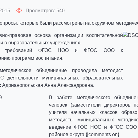
2015
Просмотров: 540
опросы, которые были рассмотрены на окружном методиче
вно-правовая основа организации воспитательной
и в образовательных учреждениях.
из требований ФГОС НОО и ФГОС ООО к
анию программ воспитания.
методическое объединение проводила методист
С деятельности муниципальных образовательных
: Адрианопольская Анна Александровна.
В работе методического объедине
человек (заместители директоров п
учителя начальных классов образ
методисты муниципальных методич
введение ФГОС НОО и ФГОС ООО в
районов округа.{jcomments on}