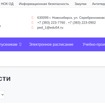
НОК ОД
Информационная безопасность
Закупки
Антитер
630099 г. Новосибирск, ул. Серебренниковс
+7 (383) 223-7760
,
+7 (383) 223-0902
о
ped_1@edu54.ru
пускникам
Электронное расписание
Учебно-прои
сти